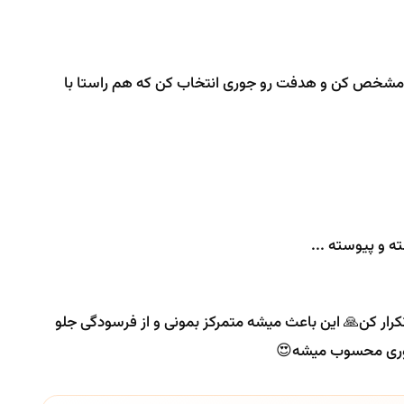
و مشخص کن و هدفت رو جوری انتخاب کن که هم راستا با
ه و پیوسته ...
کن و همینو تکرار کن🙏 این باعث میشه متمرکز بمونی و از فرسودگی جلو
ه وری محسوب میشه😍