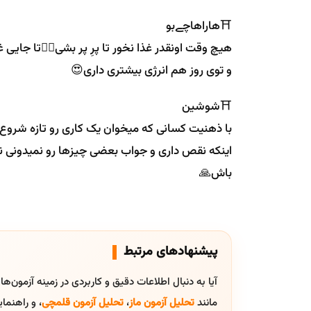
⛩هاراهاچےبو
و توی روز هم انرژی بیشتری داری😍
⛩شوشین
با ذهنیت کسانی که میخوان یک کاری رو تازه شروع
اینکه نقص داری و جواب بعضی چیزها رو نمیدونی ن
باش🙏
پیشنهادهای مرتبط
آیا به دنبال اطلاعات دقیق و کاربردی در زمینه آزمون‌ه
مانند
تحلیل آزمون ماز
،
تحلیل آزمون قلمچی
، و راهنم