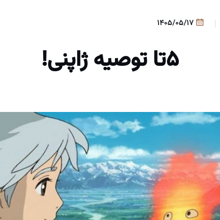
1405/05/17
5تا توصیه ژاپنی!