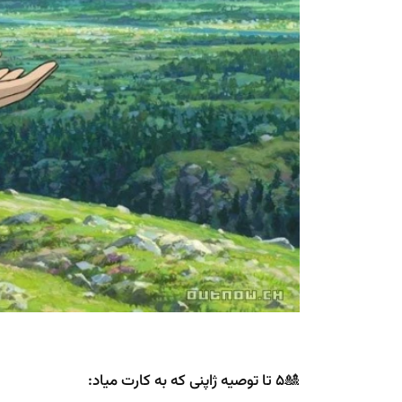
🎎5 تا توصیه ژاپنی که به کارت میاد: