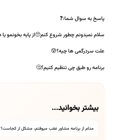
پاسخ به سوال شما:❓
سلام نمیدونم چطور شروع کنم🥺از پایه بخونمو یا د
علت سردرگمی ها چیه؟😰
برنامه رو طبق چی تنظیم کنیم؟🤔
بیشتر بخوانید...
مدام از برنامه مشاور عقب میوفتم، مشکل از کجاست؟ 