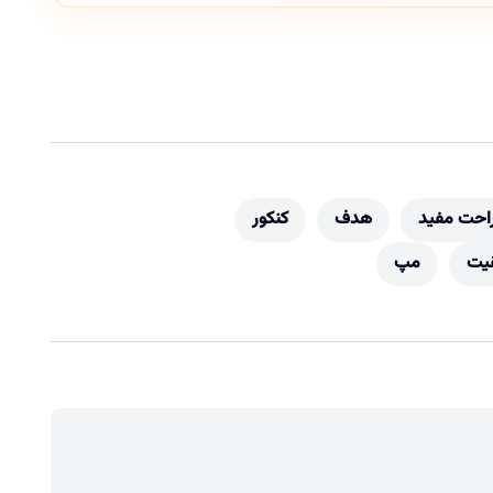
احت مفید
هدف
کنکور
یت
مپ