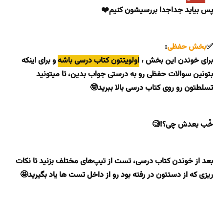
پس بیاید جداجدا بررسیشون کنیم❤️
✅
بخش حفظی
:
برای خوندن این بخش ،
اولویتتون کتاب درسی باشه
و برای اینکه
بتونین سوالات حفظی رو به درستی جواب بدین، تا میتونید
تسلطتون رو روی کتاب درسی بالا ببرید🤓
خُب بعدش چی؟!🧐
بعد از خوندن کتاب درسی، تست از تیپ‌های مختلف بزنید تا نکات
ریزی که از دستتون در رفته بود رو از داخل تست ها یاد بگیرید🤩