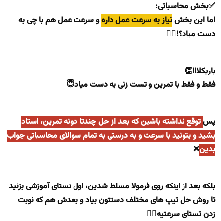
✅بخش محاسباتی:
اما این بخش
نیاز به سرعت عمل داره
و سرعت عمل هم با چی به
دست میاد؟!🧏‍♀
باریکلااا👏
فقط و فقط با تمرین و تست زنی به دست میاد😇
پس
توقع نداشته باشین که بعد از حل چندتا دونه تمرین، استاد
بشید و بتونید با سرعت و به درستی به تمام سوالای محاسباتی جواب
بدین
❌
بلکه بعد از اینکه روی فرمولا مسلط شدین، اول تستای آموزشی بزنید
تا روش حل تیپ های مختلف دستتون بیاد و بعدش هم که نوبت
زدن تستای سرعتیه🏃‍♂