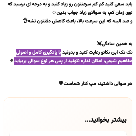
باید سعی کنید کم کم سرعتتون رو زیاد کنید و به درجه ای برسید که
توی زمان کم، به سوالای زیاد جواب بدین☺️
و صد البته که این سرعت بالا، باعث کاهش دقتتون نشه👌
به همین سادگی💓
تک تک این نکاتو رعایت کنید و بدونید
با یادگیری کامل و اصولی
مفاهیم شیمی، امکان نداره نتونید از پس هر نوع سوالی بربیاید
🤌
هر سوالی داشتید، مپ کنار شماست🧡
بیشتر بخوانید...