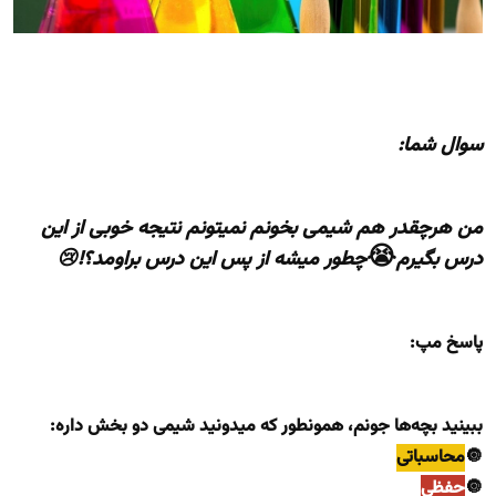
سوال شما:
من هرچقدر هم شیمی بخونم نمیتونم نتیجه خوبی از این
😭
درس بگیرم
چطور میشه از پس این درس براومد؟!😢
پاسخ مپ:
ببینید بچه‌ها جونم، همونطور که میدونید شیمی دو بخش داره:
🔘
محاسباتی
🔘
حفظی