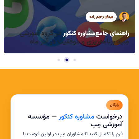
پیمان رحیم زاده
سید محمد موسوی
سید محمد موسوی
در گروه آموزشی
راهنمای جامع
مشاوره کنکور
راندمان بالا در روزهای کوتاه آذر، چطور؟
مدیریت خواب و بی‌حوصلگی در این فصل
مپ: برنامه‌ریزی و موفقیت در آذر ماه
رایگان
درخواست
مشاوره کنکور
— مؤسسه
آموزشی مِپ
فرم را تکمیل کنید تا مشاوران مِپ در اولین فرصت با