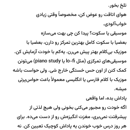
تلخ بخور.
هوای اتاقت رو عوض کن، مخصوصاً وقتی زیادی
خواب‌آلودی.
موسیقی یا سکوت؟ پیدا کن چی بهت می‌سازه
بعضیا با سکوت کامل بهترین تمرکز رو دارن، بعضیا با
موزیک بی‌کلام بهتر پیش می‌رن. یه‌کم با خودت آزمایش کن.
موسیقی‌های تمرکزی (مثل lo-fi یا piano study) می‌تونن
کمک کنن از اون حس خستگی خارج شی. ولی حواست باشه
موزیک با کلام فارسی یا انگلیسی معمولاً باعث حواس‌پرتی
میشه.
پاداش بده، اما واقعی
اگه خودت رو مجبور می‌کنی بخونی ولی هیچ لذتی از
پیشرفتت نمی‌بری، مغزت انگیزه‌ش رو از دست می‌ده. برای
هر روز درس خوب خوندن یه پاداش کوچیک تعیین کن. نه