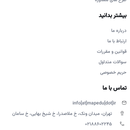
طرح های مشاوره
بیشتر بدانید
درباره ما
ارتباط با ما
قوانین و مقررات
سوالات متداول
حریم خصوصی
تماس با ما
info[at]mapedu[dot]ir
تهران، میدان ونک، خ ملاصدرا، خ شیخ بهایی، خ سامان
02188602245