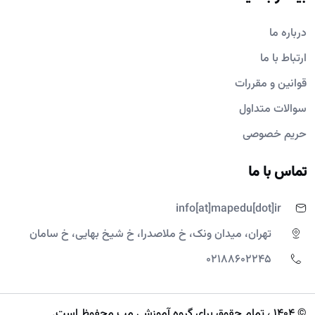
درباره ما
ارتباط با ما
قوانین و مقررات
سوالات متداول
حریم خصوصی
تماس با ما
info[at]mapedu[dot]ir
تهران، میدان ونک، خ ملاصدرا، خ شیخ بهایی، خ سامان
02188602245
© 1404 ، تمام حقوق برای گروه آموزشی مپ محفوظ است.