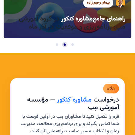
پیمان رحیم زاده
سید محمد موسوی
سید محمد موسوی
در گروه آموزشی
راهنمای جامع
مشاوره کنکور
راندمان بالا در روزهای کوتاه آذر، چطور؟
مدیریت خواب و بی‌حوصلگی در این فصل
مپ: برنامه‌ریزی و موفقیت در آذر ماه
رایگان
درخواست
مشاوره کنکور
— مؤسسه
آموزشی مِپ
فرم را تکمیل کنید تا مشاوران مِپ در اولین فرصت با
شما تماس بگیرند و برای برنامه‌ریزی مطالعه، مدیریت
زمان و انتخاب مسیر مناسب، راهنمایی‌تان کنند.