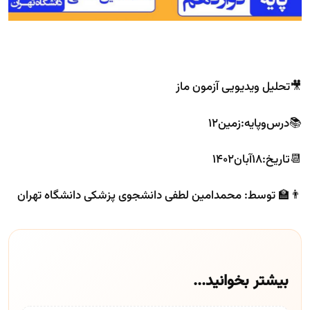
🎥تحلیل ویدیویی آزمون ماز
📚درس‌و‌پایه:زمین۱۲
📆تاریخ:۱۸آبان۱۴۰۲
👨‍🏫 توسط: محمدامین لطفی دانشجوی پزشکی دانشگاه تهران
بیشتر بخوانید...