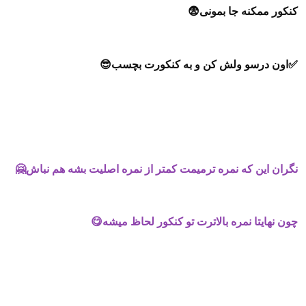
کنکور ممکنه جا بمونی😨
✅اون درسو ولش کن و به کنکورت بچسب😎
نگران این که نمره ترمیمت کمتر از نمره اصلیت بشه هم نباش🤗
چون نهایتا نمره بالاترت تو کنکور لحاظ میشه😋