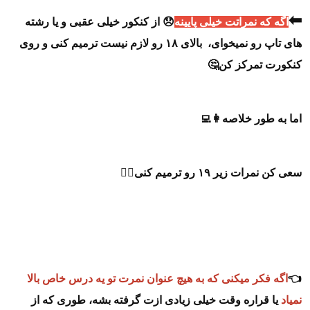
⬅
اگه که نمراتت خیلی پایینه
😞 از کنکور خیلی عقبی و یا رشته
های تاپ رو نمیخوای، بالای ۱۸ رو لازم نیست ترمیم کنی و روی
کنکورت تمرکز کن🤔
اما به طور خلاصه👩‍💻
سعی کن نمرات زیر ۱۹ رو ترمیم کنی💁‍♂️
👈
اگه فکر میکنی که به هیچ عنوان نمرت تو یه درس خاص بالا
نمیاد
یا قراره وقت خیلی زیادی ازت گرفته بشه، طوری که از