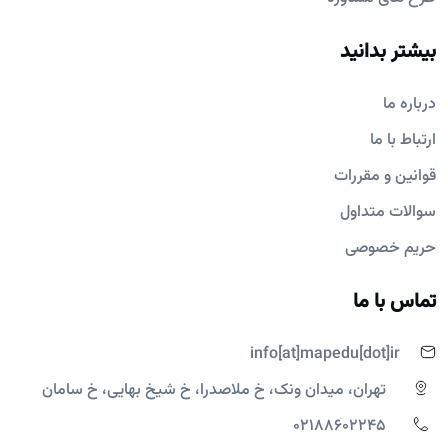
بیشتر بدانید
درباره ما
ارتباط با ما
قوانین و مقررات
سوالات متداول
حریم خصوصی
تماس با ما
info[at]mapedu[dot]ir
تهران، میدان ونک، خ ملاصدرا، خ شیخ بهایی، خ سامان
02188602245