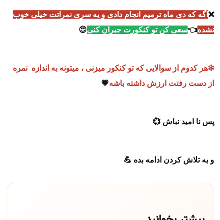
❌
اگه که دی ماه ترمیم انجام دادی و یه سری نمراتت خیلی خوب
نشده
👈
سعی کن تو کنکورت جبران کنی
😍
❇هر کدوم از سوالایی که تو کنکور میزنی ، میتونه به اندازه نمره
از دست رفتت ارزش داشته باشه
💗
پس نا امید نباش 💞
و به تلاش کردن ادامه بده 💪
بیشتر بخوانید...