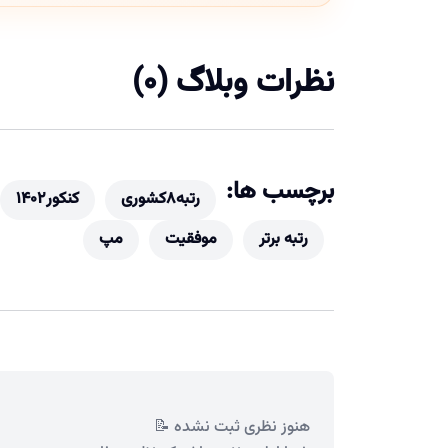
نظرات وبلاگ (0)
برچسب ها:
رتبه8کشوری
کنکور1402
رتبه برتر
موفقیت
مپ
هنوز نظری ثبت نشده 📝