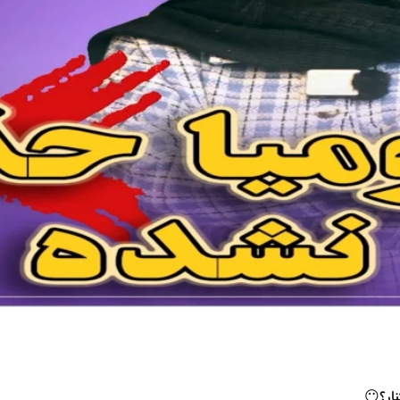
ار؟😶