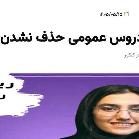
1405/05/15
روس عمومی حذف نشدن!
 کنکور