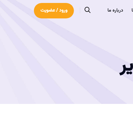
درباره ما
ورود / عضویت
ر