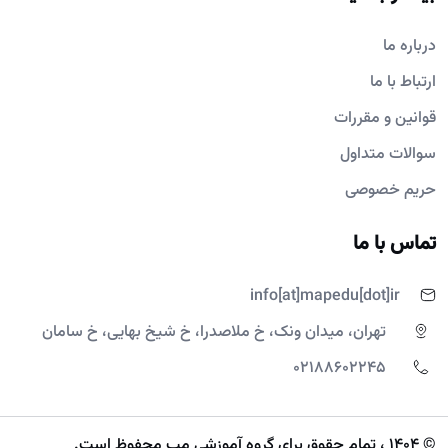
درباره ما
ارتباط با ما
قوانین و مقررات
سوالات متداول
حریم خصوصی
تماس با ما
info[at]mapedu[dot]ir
تهران، میدان ونک، خ ملاصدرا، خ شیخ بهایی، خ سامان
02188602245
© 1404 ، تمام حقوق برای گروه آموزشی مپ محفوظ است.