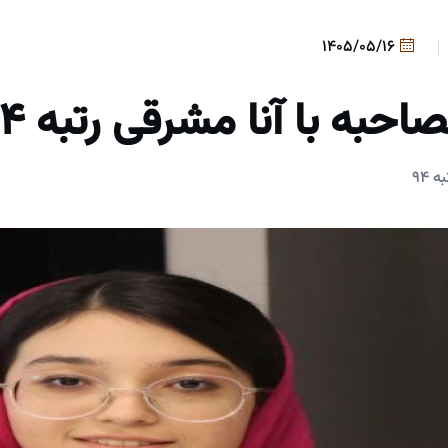
1405/05/16
احبه با آنا مشرقی رتبه 94
 94