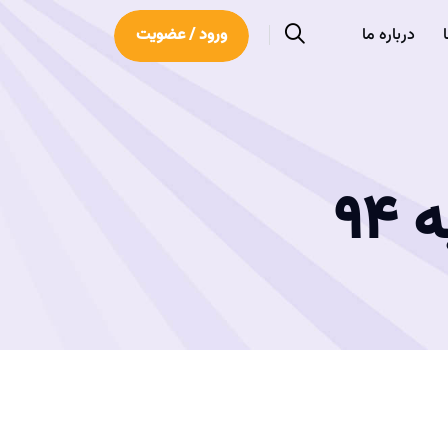
درباره ما
ورود / عضویت
94