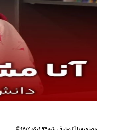
مصاحبه با آنا مشرقی رتبه 94 کنکور1402😍