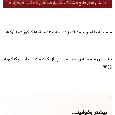
مصاحبه با امیرمحمد لک زاده رتبه 137 منطقه1 کنکور 1402🤩🔥
حتما این مصاحبه رو ببین چون پر از نکات مشاوره ایی و کنکوریه
😍💗
بیشتر بخوانید...