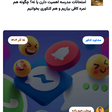
امتحانات مدرسه اهمیت دارن یا نه؟ چگونه هم
نمره کافی بیاریم و هم کنکوری بخوانیم
مشاوره کنکور
15 آذر 1404
پیمان رحیم زاده
سید محمد موسوی
سید محمد موسوی