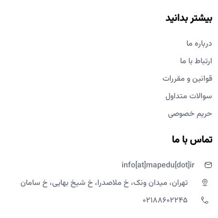
بیشتر بدانید
درباره ما
ارتباط با ما
قوانین و مقررات
سوالات متداول
حریم خصوصی
تماس با ما
info[at]mapedu[dot]ir
تهران، میدان ونک، خ ملاصدرا، خ شیخ بهایی، خ سامان
02188602245