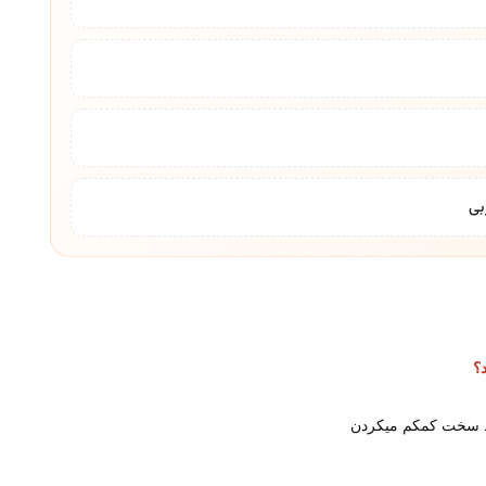
؟
یط سخت کمکم میکردن