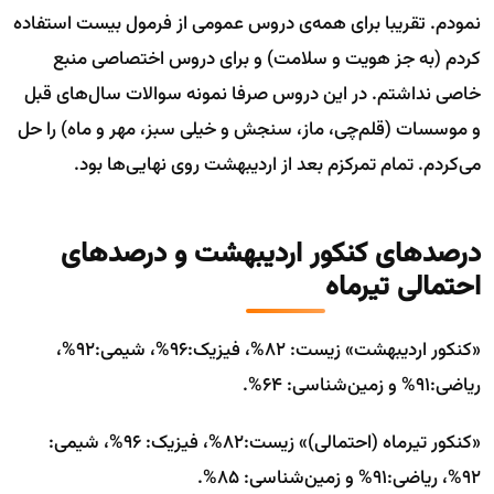
نمودم. تقریبا برای همه‌ی دروس عمومی از فرمول بیست استفاده
کردم (به جز هویت و سلامت) و برای دروس اختصاصی منبع
خاصی نداشتم. در این دروس صرفا نمونه سوالات سال‌های قبل
و موسسات (قلم‌چی، ماز، سنجش و خیلی سبز، مهر و ماه) را حل
می‌کردم. تمام تمرکزم بعد از اردیبهشت روی نهایی‌ها بود.
درصدهای کنکور اردیبهشت و درصدهای
احتمالی تیرماه
«کنکور اردیبهشت» زیست: 82%، فیزیک:96%، شیمی:92%،
ریاضی:91% و زمین‌شناسی: 64%.
«کنکور تیرماه (احتمالی)» زیست:82%، فیزیک: 96%، شیمی:
92%، ریاضی:91% و زمین‌شناسی: 85%.