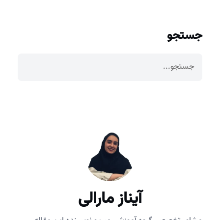
جستجو
آیناز مارالی