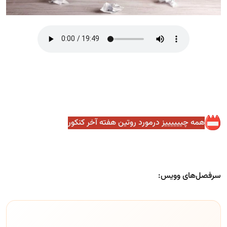
همه چییییییز درمورد روتین هفته آخر کنکور
سرفصل‌های وویس: