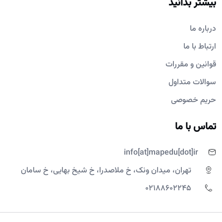
بیشتر بدانید
درباره ما
ارتباط با ما
قوانین و مقررات
سوالات متداول
حریم خصوصی
تماس با ما
info[at]mapedu[dot]ir
تهران، میدان ونک، خ ملاصدرا، خ شیخ بهایی، خ سامان
02188602245