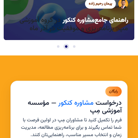
پیمان رحیم زاده
سید محمد موسوی
سید محمد موسوی
در گروه آموزشی
راهنمای جامع
مشاوره کنکور
راندمان بالا در روزهای کوتاه آذر، چطور؟
مدیریت خواب و بی‌حوصلگی در این فصل
مپ: برنامه‌ریزی و موفقیت در آذر ماه
رایگان
درخواست
مشاوره کنکور
— مؤسسه
آموزشی مِپ
فرم را تکمیل کنید تا مشاوران مِپ در اولین فرصت با
شما تماس بگیرند و برای برنامه‌ریزی مطالعه، مدیریت
زمان و انتخاب مسیر مناسب، راهنمایی‌تان کنند.