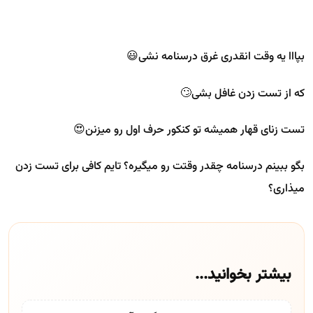
بپااا یه وقت انقدری غرق درسنامه نشی‌😃
که از تست زدن غافل بشی🙄
تست زنای قهار همیشه تو کنکور حرف اول رو میزنن😍
بگو ببینم درسنامه چقدر وقتت رو میگیره؟ تایم کافی برای تست زدن
میذاری؟
بیشتر بخوانید...