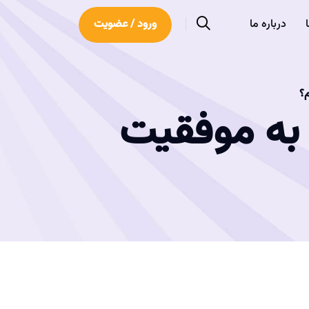
درباره ما
ورود / عضویت
م؟
به موفقیت