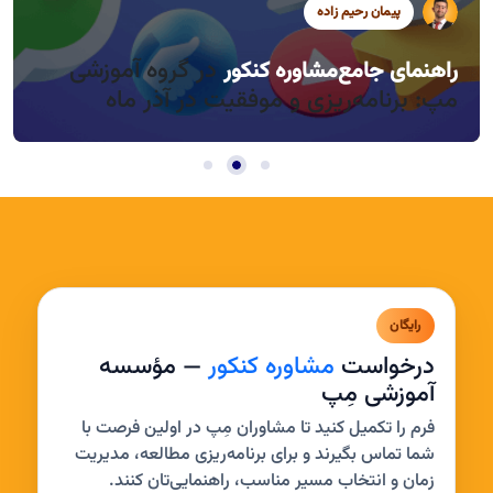
پیمان رحیم زاده
سید محمد موسوی
سید محمد موسوی
در گروه آموزشی
راهنمای جامع
مشاوره کنکور
راندمان بالا در روزهای کوتاه آذر، چطور؟
مدیریت خواب و بی‌حوصلگی در این فصل
مپ: برنامه‌ریزی و موفقیت در آذر ماه
رایگان
درخواست
مشاوره کنکور
— مؤسسه
آموزشی مِپ
فرم را تکمیل کنید تا مشاوران مِپ در اولین فرصت با
شما تماس بگیرند و برای برنامه‌ریزی مطالعه، مدیریت
زمان و انتخاب مسیر مناسب، راهنمایی‌تان کنند.