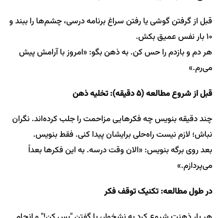
قبل از گرفتن گوشی یا رفتن سراغ برنامه درسی، چشم‌ها را ببند و
۱۰ بار نفس عمیق بکش.
هر دم و بازدم را حس کن. به ذهن بگو: «امروز با آرامش پیش
می‌رم.»
قبل از شروع مطالعه (۵ دقیقه): تخلیه ذهن
چند دقیقه بنویس چه فکرهایی مزاحمت را جلب کرده‌اند. نگران
نباش؛ لازم نیست راه‌حلی برایشان پیدا کنی. فقط بنویس.
بعد روی برگه بنویس: «الان وقت درسه. به این فکرها بعداً
می‌پردازم.»
در طول مطالعه: تکنیک توقف فکر
هر بار ذهنت شروع کرد به نشخوار، با گفتن "بس کن!" و انجام