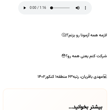
لازمه همه آزمونا رو بزنم؟!🤔
شرکت کنم یعنی همه رو؟😳
💻مهدی باقریان، رتبه۶۳ منطقه۱ کنکور۱۴۰۲
بیشتر بخوانید...