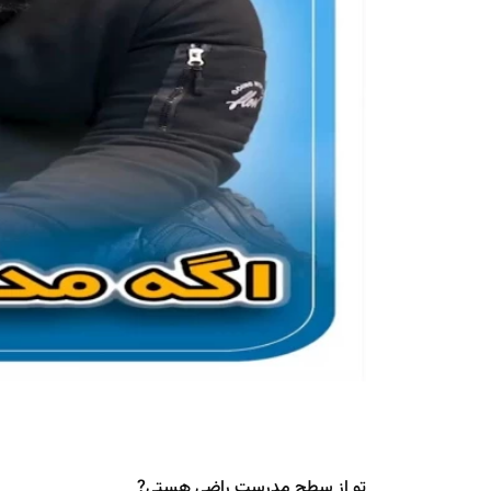
تو از سطح مدرست راضی هستی️?