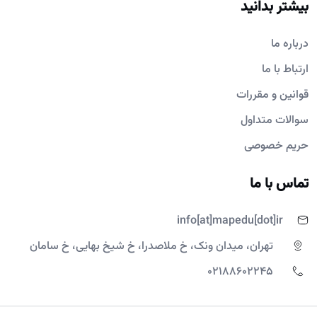
بیشتر بدانید
درباره ما
ارتباط با ما
قوانین و مقررات
سوالات متداول
حریم خصوصی
تماس با ما
info[at]mapedu[dot]ir
تهران، میدان ونک، خ ملاصدرا، خ شیخ بهایی، خ سامان
02188602245