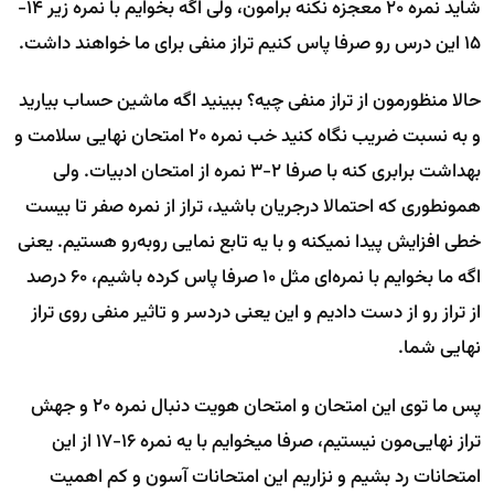
شاید نمره 20 معجزه نکنه برامون، ولی اگه بخوایم با نمره زیر 14-
15 این درس رو صرفا پاس کنیم تراز منفی برای ما خواهند داشت.
حالا منظورمون از تراز منفی چیه؟ ببینید اگه ماشین حساب بیارید
و به نسبت ضریب نگاه کنید خب نمره 20 امتحان نهایی سلامت و
بهداشت برابری کنه با صرفا 2-3 نمره از امتحان ادبیات. ولی
همونطوری که احتمالا درجریان باشید، تراز از نمره صفر تا بیست
خطی افزایش پیدا نمیکنه و با یه تابع نمایی روبه‌رو هستیم. یعنی
اگه ما بخوایم با نمره‌ای مثل 10 صرفا پاس کرده باشیم، 60 درصد
از تراز رو از دست دادیم و این یعنی دردسر و تاثیر منفی روی تراز
نهایی شما.
پس ما توی این امتحان و امتحان هویت دنبال نمره 20 و جهش
تراز نهایی‌مون نیستیم، صرفا میخوایم با یه نمره 16-17 از این
امتحانات رد بشیم و نزاریم این امتحانات آسون و کم اهمیت