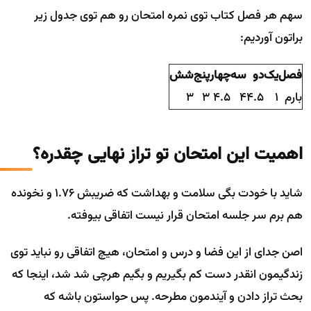
سهم هر فصل کتاب توی نمره امتحان رو هم توی جدول زیر
براتون آوردیم:
فصل
یک
دو
سه
چهار
پنج
شش
بارم
1
4.5
4
4.5
3
3
اهمیت این امتحان تو تراز نهایی چقدره؟
شاید با خودت بگی سلامت و بهداشت که ضریبش 1.76 و نخونده
هم برم سر جلسه امتحان قرار نیست اتفاقی بیوفته.
اصن جدای از این فضا و درس و امتحان، هیچ اتفاقی رو نباید توی
زندگیمون انقدر دست کم بگیریم و بگیم هرچی شد شد، اینجا که
بحث تراز دادن و آیندمون مطرحه. پس حواستون باشه که