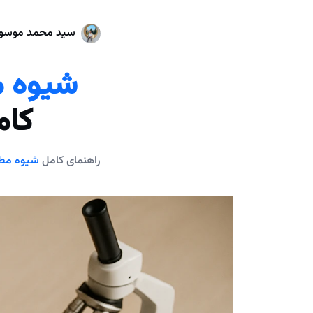
سید محمد موسو
شیوه م
کام
راهنمای کامل
شیوه مطا