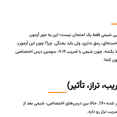
ایی شیمی فقط یک امتحان نیست؛ این یه جور آزمون
سته‌ای، رمق نداری، ولی باید بجنگی. چرا؟ چون این آزمون،
آخرین کارت طلاییه که می‌تونه درصد کلی نهایی‌تو بالا بکشه. چون شیمی با ضریب ۹.۱۹، سومین درس اختصاصی
، تراز، تأثیر)
همون‌طور که می‌دونی، تأثیر نهایی‌ها توی رتبه کنکور شده ۶۰٪. حالا بین درس‌های اختصاصی، شیمی بعد از
یب تراز رو داره.