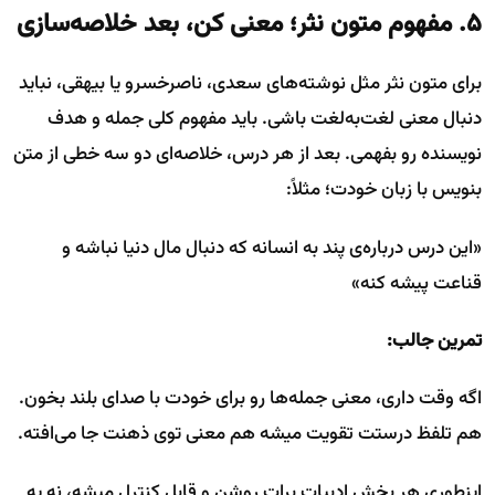
۵. مفهوم متون نثر؛ معنی کن، بعد خلاصه‌سازی
برای متون نثر مثل نوشته‌های سعدی، ناصرخسرو یا بیهقی، نباید
دنبال معنی لغت‌به‌لغت باشی. باید مفهوم کلی جمله و هدف
نویسنده رو بفهمی. بعد از هر درس، خلاصه‌ای دو سه خطی از متن
بنویس با زبان خودت؛ مثلاً:
«این درس درباره‌ی پند به انسانه که دنبال مال دنیا نباشه و
قناعت پیشه کنه»
تمرین جالب:
اگه وقت داری، معنی جمله‌ها رو برای خودت با صدای بلند بخون.
هم تلفظ درستت تقویت میشه هم معنی توی ذهنت جا می‌افته.
اینطوری هر بخش ادبیات برات روشن و قابل کنترل میشه، نه یه