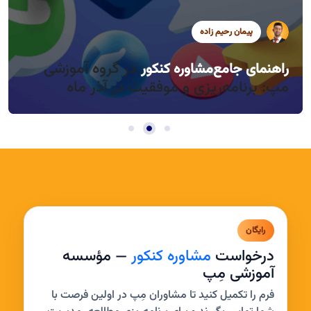
پیمان رحیم زاده
سید محمد موسوی
سید محمد موسوی
در گروه آموزشی
راهنمای جامع
مشاوره کنکور
راندمان بالا در روزهای کوتاه آذر، چطور؟
مدیریت خواب و بی‌حوصلگی در این فصل
مپ: برنامه‌ریزی و موفقیت در آذر ماه
رایگان
درخواست
مشاوره کنکور
— مؤسسه
آموزشی مِپ
فرم را تکمیل کنید تا مشاوران مِپ در اولین فرصت با